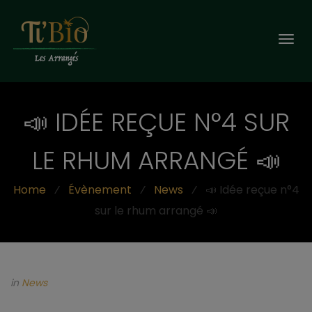
Togg
navi
📣 IDÉE REÇUE N°4 SUR
LE RHUM ARRANGÉ 📣
Home
⁄
Évènement
⁄
News
⁄
📣 Idée reçue n°4
sur le rhum arrangé 📣
in
News