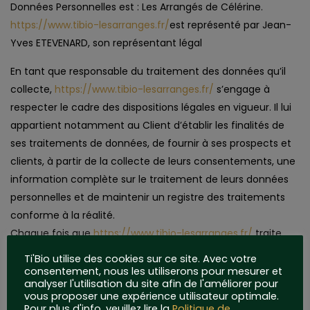
Données Personnelles est : Les Arrangés de Célérine.
https://www.tibio-lesarranges.fr/
est représenté par Jean-
Yves ETEVENARD, son représentant légal
En tant que responsable du traitement des données qu’il
collecte,
https://www.tibio-lesarranges.fr/
s’engage à
respecter le cadre des dispositions légales en vigueur. Il lui
appartient notamment au Client d’établir les finalités de
ses traitements de données, de fournir à ses prospects et
clients, à partir de la collecte de leurs consentements, une
information complète sur le traitement de leurs données
personnelles et de maintenir un registre des traitements
conforme à la réalité.
Chaque fois que
https://www.tibio-lesarranges.fr/
traite
des Données Personnelles,
https://www.tibio-
Ti'Bio utilise des cookies sur ce site. Avec votre
lesarranges.fr/
prend toutes les mesures raisonnables pour
consentement, nous les utiliserons pour mesurer et
analyser l'utilisation du site afin de l'améliorer pour
s’assurer de l’exactitude et de la pertinence des Données
vous proposer une expérience utilisateur optimale.
Personnelles au regard des finalités pour lesquelles
Pour plus d'info, veuillez lire la
Politique de