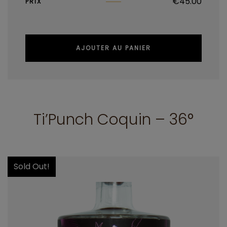
€
45.00
PRIX
AJOUTER AU PANIER
Ti’Punch Coquin – 36°
Sold Out!