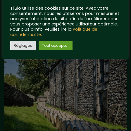
Ti'Bio utilise des cookies sur ce site. Avec votre
LE VRAC EN VENTE DIRECTE ARRIVE CHEZ TI’BIO !
consentement, nous les utiliserons pour mesurer et
analyser l'utilisation du site afin de l'améliorer pour
UN PARTENARIAT ORIGINAL AVEC LES RIGOLETTES NANTAISES !
vous proposer une expérience utilisateur optimale.
Pour plus d'info, veuillez lire la
Politique de
TI’BIO FÊTE SON SIXIÈME ANNIVERSAIRE !
confidentialité.
OFFRE NOËL 2022 EXCEPTIONNELLE !
Réglages
Tout accepter
NOUS REJOIGNONS LE COLLÈGE CULINAIRE DE FRANCE !