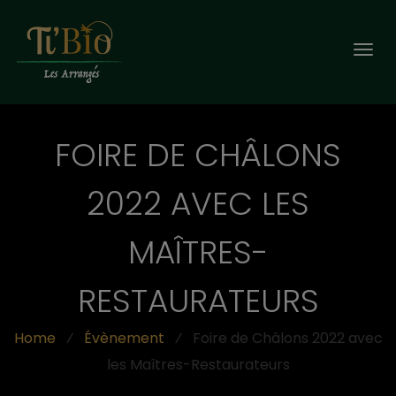
Togg
navi
FOIRE DE CHÂLONS
2022 AVEC LES
MAÎTRES-
RESTAURATEURS
Home
⁄
Évènement
⁄
Foire de Châlons 2022 avec
les Maîtres-Restaurateurs