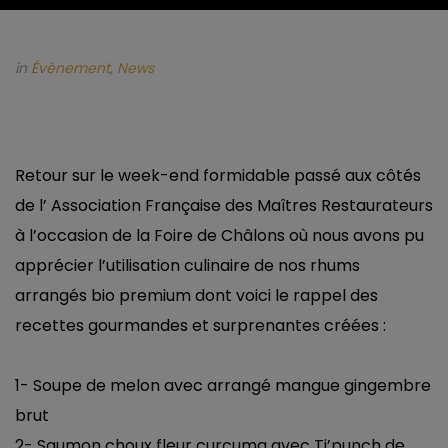
in
Évènement
,
News
Retour sur le week-end formidable passé aux côtés
de l’
Association Française des Maîtres Restaurateurs
à l’occasion de la
Foire de Châlons
où nous avons pu
apprécier l’utilisation culinaire de nos rhums
arrangés bio premium dont voici le rappel des
recettes gourmandes et surprenantes créées :
1- Soupe de melon avec arrangé mangue gingembre
brut
2- Saumon choux fleur curcuma avec Ti’punch de