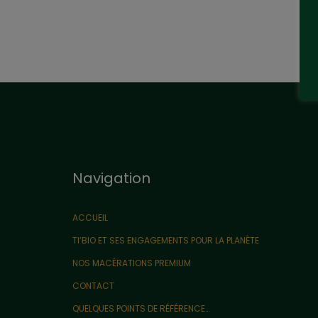
Navigation
ACCUEIL
TI’BIO ET SES ENGAGEMENTS POUR LA PLANÈTE
NOS MACÉRATIONS PREMIUM
CONTACT
QUELQUES POINTS DE RÉFÉRENCE…