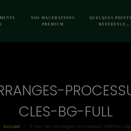
EMENTS
NOS MACÉRATIONS
QUELQUES POINT
E
PREMIUM
RÉFÉRENCE…
ARRANGES-PROCESS
CLES-BG-FULL
Accueil
⁄
ti-bio-les-arranges-processus-chiffres-cle