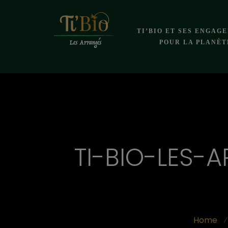
TI’BIO ET SES ENGAG
POUR LA PLANÈT
TI-BIO-LES-
Home
⁄