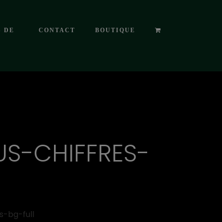
S DE
CONTACT
BOUTIQUE
US-CHIFFRES-
s-bg-full