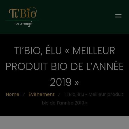
Togg
navi
TI’BIO, ÉLU « MEILLEUR
PRODUIT BIO DE L’ANNÉE
2019 »
Home
⁄
Évènement
⁄
Ti’Bio, élu « Meilleur produit
bio de l’année 2019 »