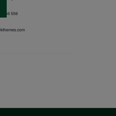
one
5) 556 556
okthemes.com