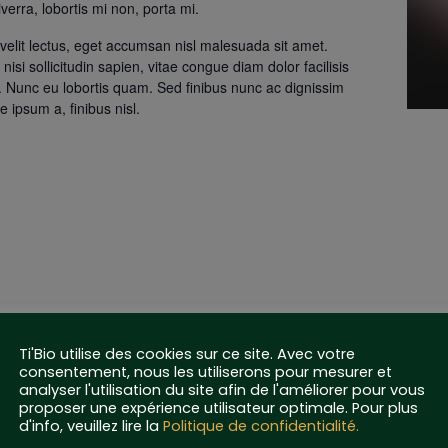
iverra, lobortis mi non, porta mi.
 velit lectus, eget accumsan nisl malesuada sit amet.
 nisi sollicitudin sapien, vitae congue diam dolor facilisis
t. Nunc eu lobortis quam. Sed finibus nunc ac dignissim
e ipsum a, finibus nisl.
Ti'Bio utilise des cookies sur ce site. Avec votre
consentement, nous les utiliserons pour mesurer et
LIEU
ORG
analyser l'utilisation du site afin de l'améliorer pour vous
proposer une expérience utilisateur optimale. Pour plus
d'info, veuillez lire la
Politique de confidentialité.
Villenoir Estate
Villenoi