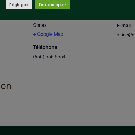
Réglages
Tout accepter
Téléph
525 S Winchester Blvd
+40 (55
San Jose
,
CA
95128
United
States
E-mail
+ Google Map
office@
Téléphone
(555) 555 5554
ion