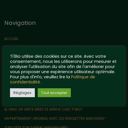
Navigation
ACCUEIL
TI’BIO ET SES ENGAGEMENTS POUR LA PLANÈTE
Ti'Bio utilise des cookies sur ce site. Avec votre
NOS MACÉRATIONS PREMIUM
consentement, nous les utiliserons pour mesurer et
CONTACT
analyser l'utilisation du site afin de l'améliorer pour
vous proposer une expérience utilisateur optimale.
QUELQUES POINTS DE RÉFÉRENCE…
Pour plus d'info, veuillez lire la
Politique de
confidentialité.
MENTIONS LÉGALES ET POLITIQUE DE CONFIDENTIALITÉ
Articles récents
Réglages
Tout accepter
LE VRAC EN VENTE DIRECTE ARRIVE CHEZ TI’BIO !
UN PARTENARIAT ORIGINAL AVEC LES RIGOLETTES NANTAISES !
TI’BIO FÊTE SON SIXIÈME ANNIVERSAIRE !