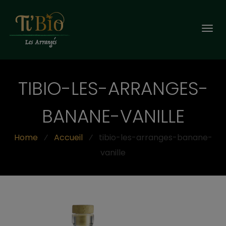
Togg
navi
TIBIO-LES-ARRANGES-
BANANE-VANILLE
Home
⁄
Accueil
⁄
tibio-les-arranges-banane-
vanille