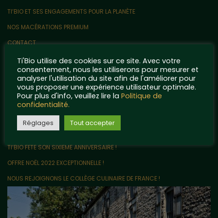
TI’BIO ET SES ENGAGEMENTS POUR LA PLANÈTE
NOS MACÉRATIONS PREMIUM
CONTACT
QUELQUES POINTS DE RÉFÉRENCE…
Ti'Bio utilise des cookies sur ce site. Avec votre
consentement, nous les utiliserons pour mesurer et
MENTIONS LÉGALES ET POLITIQUE DE CONFIDENTIALITÉ
analyser l'utilisation du site afin de l'améliorer pour
Articles récents
vous proposer une expérience utilisateur optimale.
Pour plus d'info, veuillez lire la
Politique de
confidentialité.
LE VRAC EN VENTE DIRECTE ARRIVE CHEZ TI’BIO !
Réglages
Tout accepter
UN PARTENARIAT ORIGINAL AVEC LES RIGOLETTES NANTAISES !
TI’BIO FÊTE SON SIXIÈME ANNIVERSAIRE !
OFFRE NOËL 2022 EXCEPTIONNELLE !
NOUS REJOIGNONS LE COLLÈGE CULINAIRE DE FRANCE !