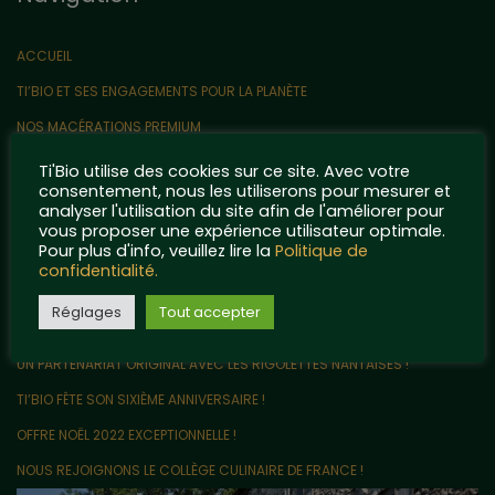
ACCUEIL
TI’BIO ET SES ENGAGEMENTS POUR LA PLANÈTE
NOS MACÉRATIONS PREMIUM
CONTACT
Ti'Bio utilise des cookies sur ce site. Avec votre
consentement, nous les utiliserons pour mesurer et
QUELQUES POINTS DE RÉFÉRENCE…
analyser l'utilisation du site afin de l'améliorer pour
vous proposer une expérience utilisateur optimale.
MENTIONS LÉGALES ET POLITIQUE DE CONFIDENTIALITÉ
Pour plus d'info, veuillez lire la
Politique de
Articles récents
confidentialité.
Réglages
Tout accepter
LE VRAC EN VENTE DIRECTE ARRIVE CHEZ TI’BIO !
UN PARTENARIAT ORIGINAL AVEC LES RIGOLETTES NANTAISES !
TI’BIO FÊTE SON SIXIÈME ANNIVERSAIRE !
OFFRE NOËL 2022 EXCEPTIONNELLE !
NOUS REJOIGNONS LE COLLÈGE CULINAIRE DE FRANCE !