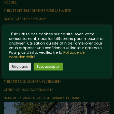
ACCUEIL
TI’BIO ET SES ENGAGEMENTS POUR LA PLANÈTE
NOS MACÉRATIONS PREMIUM
CONTACT
Ti'Bio utilise des cookies sur ce site. Avec votre
QUELQUES POINTS DE RÉFÉRENCE…
consentement, nous les utiliserons pour mesurer et
analyser l'utilisation du site afin de l'améliorer pour
MENTIONS LÉGALES ET POLITIQUE DE CONFIDENTIALITÉ
vous proposer une expérience utilisateur optimale.
Articles récents
Pour plus d'info, veuillez lire la
Politique de
confidentialité.
LE VRAC EN VENTE DIRECTE ARRIVE CHEZ TI’BIO !
Réglages
Tout accepter
UN PARTENARIAT ORIGINAL AVEC LES RIGOLETTES NANTAISES !
TI’BIO FÊTE SON SIXIÈME ANNIVERSAIRE !
OFFRE NOËL 2022 EXCEPTIONNELLE !
NOUS REJOIGNONS LE COLLÈGE CULINAIRE DE FRANCE !