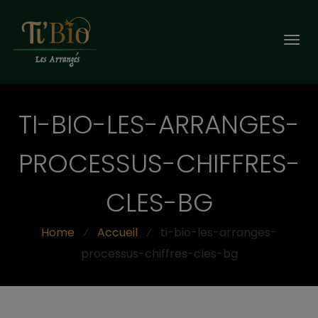
Togg
navi
TI-BIO-LES-ARRANGES-
PROCESSUS-CHIFFRES-
CLES-BG
Home
⁄
Accueil
⁄
ti-bio-les-arranges-
processus-chiffres-cles-bg