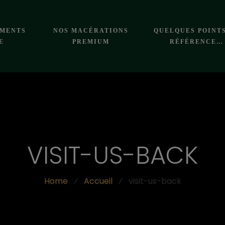
EMENTS
NOS MACÉRATIONS
QUELQUES POINT
E
PREMIUM
RÉFÉRENCE…
VISIT-US-BACK
Home
⁄
Accueil
⁄
visit-us-back