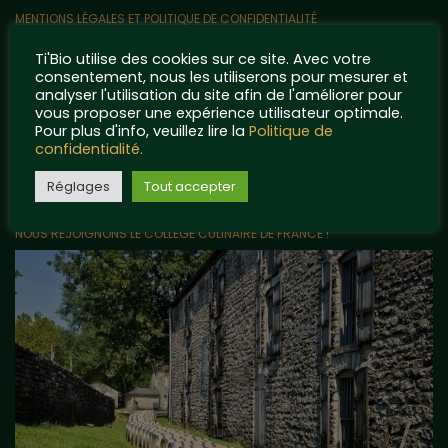
MENTIONS LÉGALES ET POLITIQUE DE CONFIDENTIALITÉ
Articles récents
Ti'Bio utilise des cookies sur ce site. Avec votre
consentement, nous les utiliserons pour mesurer et
analyser l'utilisation du site afin de l'améliorer pour
LE VRAC EN VENTE DIRECTE ARRIVE CHEZ TI’BIO !
vous proposer une expérience utilisateur optimale.
Pour plus d'info, veuillez lire la
Politique de
UN PARTENARIAT ORIGINAL AVEC LES RIGOLETTES NANTAISES !
confidentialité.
TI’BIO FÊTE SON SIXIÈME ANNIVERSAIRE !
Réglages
Tout accepter
OFFRE NOËL 2022 EXCEPTIONNELLE !
NOUS REJOIGNONS LE COLLÈGE CULINAIRE DE FRANCE !