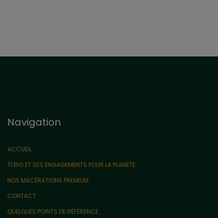
Navigation
ACCUEIL
TI’BIO ET SES ENGAGEMENTS POUR LA PLANÈTE
NOS MACÉRATIONS PREMIUM
CONTACT
QUELQUES POINTS DE RÉFÉRENCE…