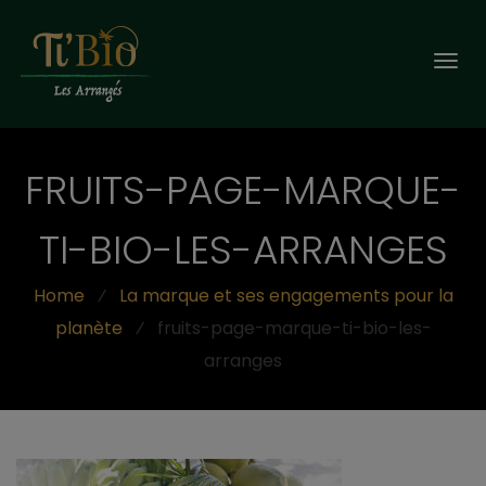
Togg
navi
FRUITS-PAGE-MARQUE-
TI-BIO-LES-ARRANGES
Home
⁄
La marque et ses engagements pour la
planète
⁄
fruits-page-marque-ti-bio-les-
arranges