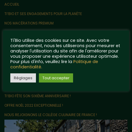
ACCUEIL
TI’BIO ET SES ENGAGEMENTS POUR LA PLANÈTE
NOS MACÉRATIONS PREMIUM
CONTACT
Ti'Bio utilise des cookies sur ce site. Avec votre
QUELQUES POINTS DE RÉFÉRENCE…
consentement, nous les utiliserons pour mesurer et
analyser l'utilisation du site afin de l'améliorer pour
MENTIONS LÉGALES ET POLITIQUE DE CONFIDENTIALITÉ
vous proposer une expérience utilisateur optimale.
Articles récents
Pour plus d'info, veuillez lire la
Politique de
confidentialité.
LE VRAC EN VENTE DIRECTE ARRIVE CHEZ TI’BIO !
Réglages
Tout accepter
UN PARTENARIAT ORIGINAL AVEC LES RIGOLETTES NANTAISES !
TI’BIO FÊTE SON SIXIÈME ANNIVERSAIRE !
OFFRE NOËL 2022 EXCEPTIONNELLE !
NOUS REJOIGNONS LE COLLÈGE CULINAIRE DE FRANCE !