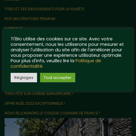
TI’BIO ET SES ENGAGEMENTS POUR LA PLANÈTE
NOS MACÉRATIONS PREMIUM
CONTACT
QUELQUES POINTS DE RÉFÉRENCE…
Ti'Bio utilise des cookies sur ce site. Avec votre
consentement, nous les utiliserons pour mesurer et
MENTIONS LÉGALES ET POLITIQUE DE CONFIDENTIALITÉ
analyser l'utilisation du site afin de l'améliorer pour
vous proposer une expérience utilisateur optimale.
Articles récents
Pour plus d'info, veuillez lire la
Politique de
confidentialité.
LE VRAC EN VENTE DIRECTE ARRIVE CHEZ TI’BIO !
Réglages
Tout accepter
UN PARTENARIAT ORIGINAL AVEC LES RIGOLETTES NANTAISES !
TI’BIO FÊTE SON SIXIÈME ANNIVERSAIRE !
OFFRE NOËL 2022 EXCEPTIONNELLE !
NOUS REJOIGNONS LE COLLÈGE CULINAIRE DE FRANCE !