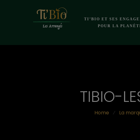
TI’BIO ET SES ENGAG
POUR LA PLANÈT
TIBIO-L
Home
⁄
La marq