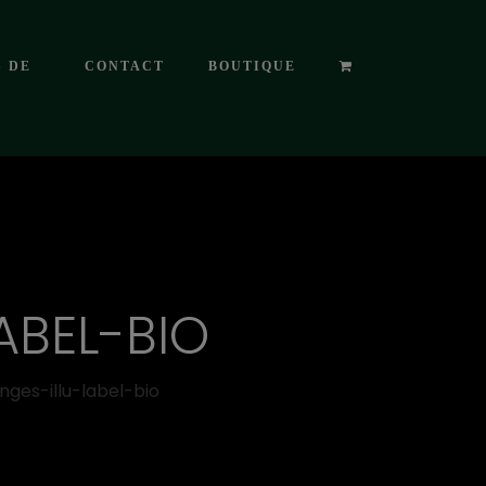
S DE
CONTACT
BOUTIQUE
ABEL-BIO
nges-illu-label-bio