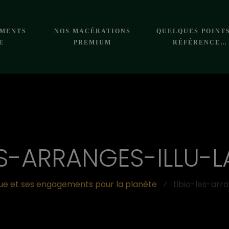
EMENTS
NOS MACÉRATIONS
QUELQUES POINT
E
PREMIUM
RÉFÉRENCE…
ES-ARRANGES-ILLU-L
ue et ses engagements pour la planète
⁄
tibio-les-arra