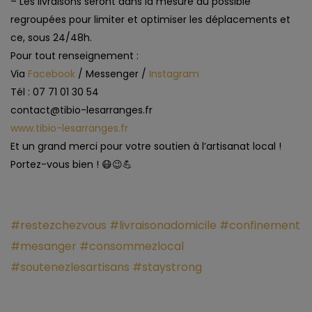
– Les livraisons seront dans la mesure du possible
regroupées pour limiter et optimiser les déplacements et
ce, sous 24/48h.
Pour tout renseignement :
Via
Facebook
/ Messenger /
Instagram
Tél : 07 71 01 30 54
contact@tibio-lesarranges.fr
www.tibio-lesarranges.fr
Et un grand merci pour votre soutien à l’artisanat local !
Portez-vous bien !
😷
😉
💪
#restezchezvous
#livraisonadomicile
#confinement
#mesanger
#consommezlocal
#soutenezlesartisans
#staystrong