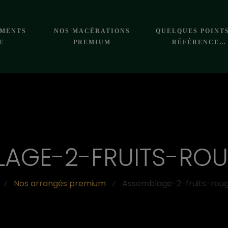
EMENTS
NOS MACÉRATIONS
QUELQUES POINT
E
PREMIUM
RÉFÉRENCE…
LAGE-2-FRUITS-ROU
⁄
Nos arrangés premium
⁄
Assemblage-2-fruits-rou