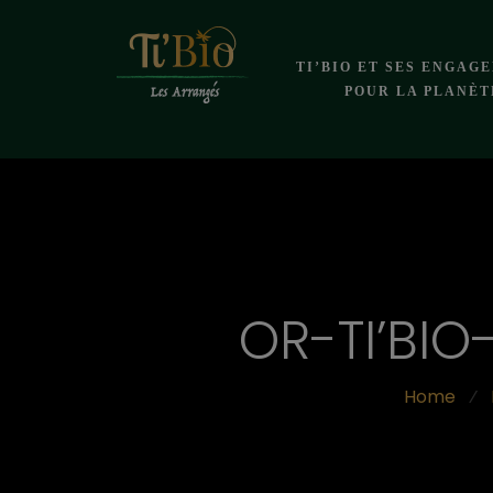
TI’BIO ET SES ENGAG
POUR LA PLANÈT
OR-TI’BI
Home
⁄