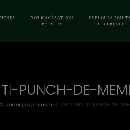
EMENTS
NOS MACÉRATIONS
QUELQUES POINT
E
PREMIUM
RÉFÉRENCE…
O-TI-PUNCH-DE-MEME
Nos arrangés premium
⁄
OR-TI’BIO-TI-PUNCH-DE-MEME