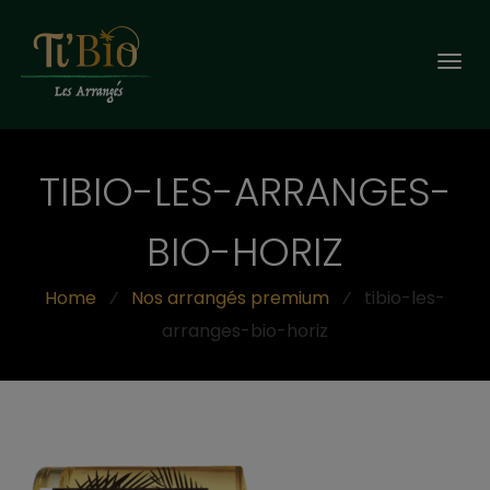
Togg
navi
TIBIO-LES-ARRANGES-
BIO-HORIZ
Home
⁄
Nos arrangés premium
⁄
tibio-les-
arranges-bio-horiz