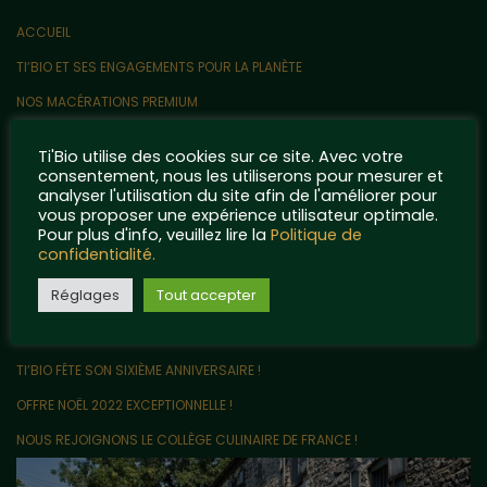
ACCUEIL
TI’BIO ET SES ENGAGEMENTS POUR LA PLANÈTE
NOS MACÉRATIONS PREMIUM
CONTACT
Ti'Bio utilise des cookies sur ce site. Avec votre
QUELQUES POINTS DE RÉFÉRENCE…
consentement, nous les utiliserons pour mesurer et
analyser l'utilisation du site afin de l'améliorer pour
MENTIONS LÉGALES ET POLITIQUE DE CONFIDENTIALITÉ
vous proposer une expérience utilisateur optimale.
Pour plus d'info, veuillez lire la
Politique de
Articles récents
confidentialité.
Réglages
Tout accepter
LE VRAC EN VENTE DIRECTE ARRIVE CHEZ TI’BIO !
UN PARTENARIAT ORIGINAL AVEC LES RIGOLETTES NANTAISES !
TI’BIO FÊTE SON SIXIÈME ANNIVERSAIRE !
OFFRE NOËL 2022 EXCEPTIONNELLE !
NOUS REJOIGNONS LE COLLÈGE CULINAIRE DE FRANCE !