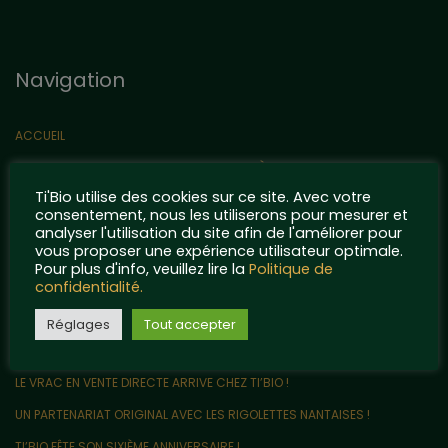
Navigation
ACCUEIL
TI’BIO ET SES ENGAGEMENTS POUR LA PLANÈTE
Ti'Bio utilise des cookies sur ce site. Avec votre
NOS MACÉRATIONS PREMIUM
consentement, nous les utiliserons pour mesurer et
CONTACT
analyser l'utilisation du site afin de l'améliorer pour
vous proposer une expérience utilisateur optimale.
QUELQUES POINTS DE RÉFÉRENCE…
Pour plus d'info, veuillez lire la
Politique de
confidentialité.
MENTIONS LÉGALES ET POLITIQUE DE CONFIDENTIALITÉ
Articles récents
Réglages
Tout accepter
LE VRAC EN VENTE DIRECTE ARRIVE CHEZ TI’BIO !
UN PARTENARIAT ORIGINAL AVEC LES RIGOLETTES NANTAISES !
TI’BIO FÊTE SON SIXIÈME ANNIVERSAIRE !