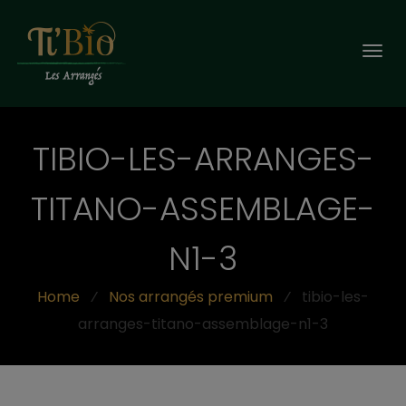
Togg
navi
TIBIO-LES-ARRANGES-
TITANO-ASSEMBLAGE-
N1-3
Home
⁄
Nos arrangés premium
⁄
tibio-les-
arranges-titano-assemblage-n1-3