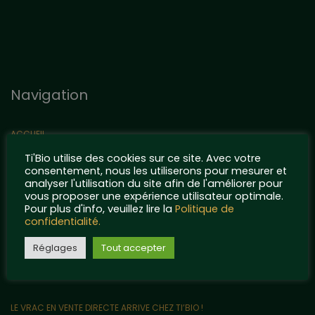
Navigation
ACCUEIL
TI’BIO ET SES ENGAGEMENTS POUR LA PLANÈTE
Ti'Bio utilise des cookies sur ce site. Avec votre
consentement, nous les utiliserons pour mesurer et
NOS MACÉRATIONS PREMIUM
analyser l'utilisation du site afin de l'améliorer pour
vous proposer une expérience utilisateur optimale.
CONTACT
Pour plus d'info, veuillez lire la
Politique de
confidentialité.
QUELQUES POINTS DE RÉFÉRENCE…
MENTIONS LÉGALES ET POLITIQUE DE CONFIDENTIALITÉ
Réglages
Tout accepter
Articles récents
LE VRAC EN VENTE DIRECTE ARRIVE CHEZ TI’BIO !