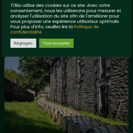
Ti'Bio utilise des cookies sur ce site. Avec votre
LE VRAC EN VENTE DIRECTE ARRIVE CHEZ TI’BIO !
consentement, nous les utiliserons pour mesurer et
analyser l'utilisation du site afin de l'améliorer pour
UN PARTENARIAT ORIGINAL AVEC LES RIGOLETTES NANTAISES !
vous proposer une expérience utilisateur optimale.
TI’BIO FÊTE SON SIXIÈME ANNIVERSAIRE !
Pour plus d'info, veuillez lire la
Politique de
confidentialité.
OFFRE NOËL 2022 EXCEPTIONNELLE !
Réglages
Tout accepter
NOUS REJOIGNONS LE COLLÈGE CULINAIRE DE FRANCE !