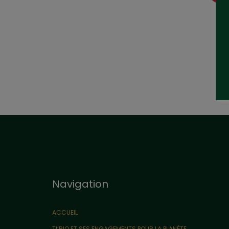
Navigation
ACCUEIL
TI’BIO ET SES ENGAGEMENTS POUR LA PLANÈTE