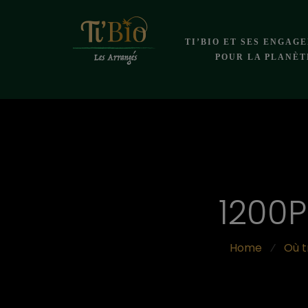
TI’BIO ET SES ENGAG
POUR LA PLANÈT
1200P
Home
⁄
Où t