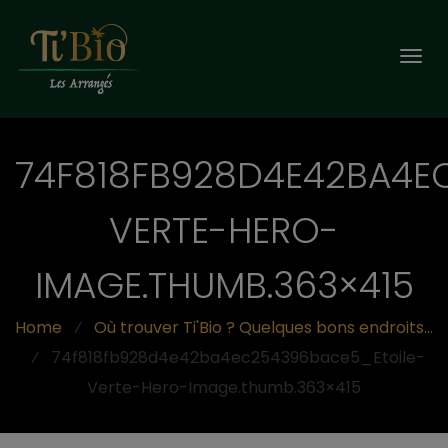
Togg
navi
74F818FB928D4E42BA4E
VERTE-HERO-
IMAGE.THUMB.363×415
Home
⁄
Où trouver Ti'Bio ? Quelques bons endroits...
⁄
74f818fb928d4e42ba4ec254396bace5_Etoile-
Verte-Hero-Image.thumb.363×415