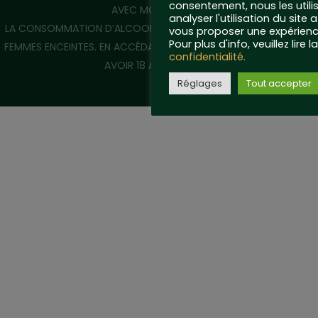
consentement, nous les utili
AVEC MODERATION.
analyser l'utilisation du site 
LA CONSOMMATION D’ALCOOL EST VIVEMENT DÉCONSEILLÉE AUX
vous proposer une expérience
Pour plus d'info, veuillez lire l
FEMMES ENCEINTES. EN ACCÉDANT À NOTRE SITE, VOUS DÉCLAREZ
confidentialité.
AVOIR 18 ANS RÉVOLUS.
Réglages
Tout accepter