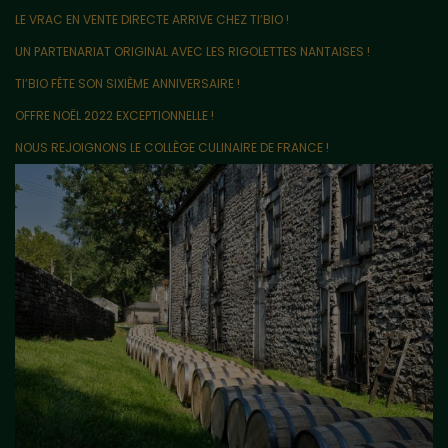
LE VRAC EN VENTE DIRECTE ARRIVE CHEZ TI’BIO !
UN PARTENARIAT ORIGINAL AVEC LES RIGOLETTES NANTAISES !
TI’BIO FÊTE SON SIXIÈME ANNIVERSAIRE !
OFFRE NOËL 2022 EXCEPTIONNELLE !
NOUS REJOIGNONS LE COLLÈGE CULINAIRE DE FRANCE !