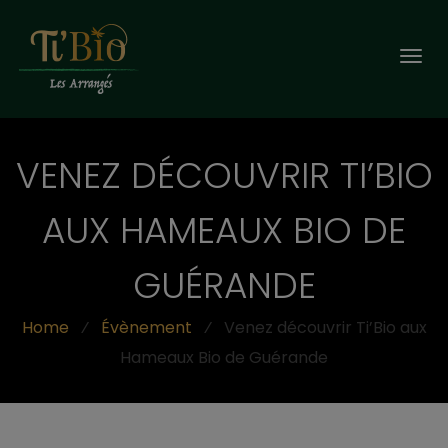
Togg
navi
VENEZ DÉCOUVRIR TI’BIO
AUX HAMEAUX BIO DE
GUÉRANDE
Home
⁄
Évènement
⁄
Venez découvrir Ti’Bio aux
Hameaux Bio de Guérande