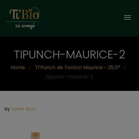
Togg
navi
TIPUNCH-MAURICE-2
Home
⁄
Ti’Punch de Tonton Maurice - 35,5°
⁄
tipunch-maurice-2
by
Xavier Ricci