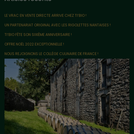
LE VRAC EN VENTE DIRECTE ARRIVE CHEZ TI’BIO !
UN PARTENARIAT ORIGINAL AVEC LES RIGOLETTES NANTAISES !
TI’BIO FÊTE SON SIXIÈME ANNIVERSAIRE !
OFFRE NOËL 2022 EXCEPTIONNELLE !
NOUS REJOIGNONS LE COLLÈGE CULINAIRE DE FRANCE !