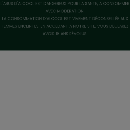
L'ABUS D'ALCOOL EST DANGEREUX POUR LA SANTE, A CONSOMMER
AVEC MODERATION.
LA CONSOMMATION D’ALCOOL EST VIVEMENT DÉCONSEILLÉE AUX
FEMMES ENCEINTES. EN ACCÉDANT À NOTRE SITE, VOUS DÉCLAREZ
AVOIR 18 ANS RÉVOLUS.