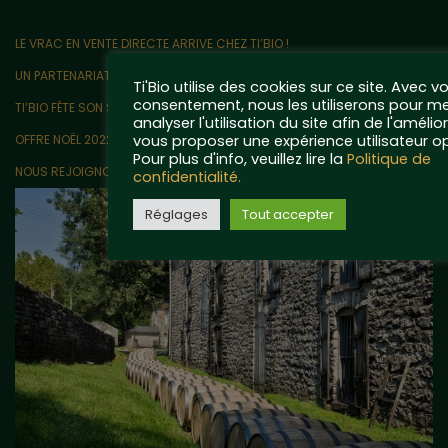
LE VRAC EN VENTE DIRECTE ARRIVE CHEZ TI’BIO !
UN PARTENARIAT ORIGINAL AVEC LES RIGOLETTES NANTAISES !
Ti'Bio utilise des cookies sur ce site. Avec v
consentement, nous les utiliserons pour me
TI’BIO FÊTE SON SIXIÈME ANNIVERSAIRE !
analyser l'utilisation du site afin de l'amélio
vous proposer une expérience utilisateur o
OFFRE NOËL 2022 EXCEPTIONNELLE !
Pour plus d'info, veuillez lire la
Politique de
NOUS REJOIGNONS LE COLLÈGE CULINAIRE DE FRANCE !
confidentialité.
Réglages
Tout accepter