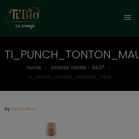
Togg
navi
TI_PUNCH_TONTON_MAU
Home
⁄
Ananas Vanille - 34,5°
⁄
ti_punch_tonton_maurice_face
by
Xavier Ricci