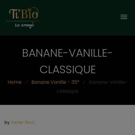
Togg
navi
BANANE-VANILLE-
CLASSIQUE
Home
⁄
Banane Vanille - 35°
⁄
banane-vanille-
classique
by
Xavier Ricci