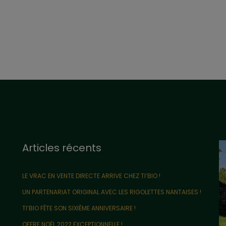
Articles récents
LE VRAC EN VENTE DIRECTE ARRIVE CHEZ TI’BIO !
UN PARTENARIAT ORIGINAL AVEC LES RIGOLETTES NANTAISES !
TI’BIO FÊTE SON SIXIÈME ANNIVERSAIRE !
OFFRE NOËL 2022 EXCEPTIONNELLE !