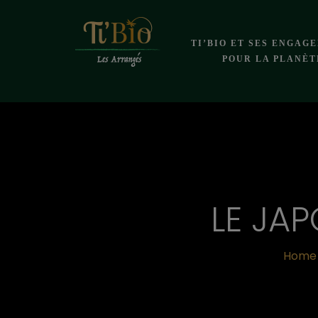
TI’BIO ET SES ENGAG
POUR LA PLANÈT
LE JA
Home