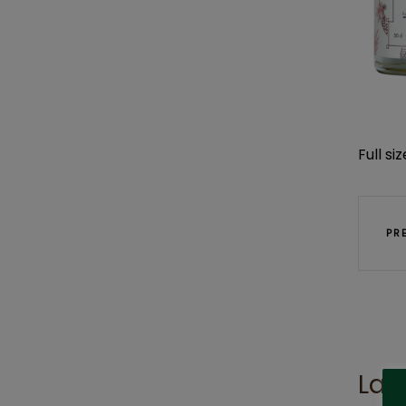
Full siz
PR
Lai