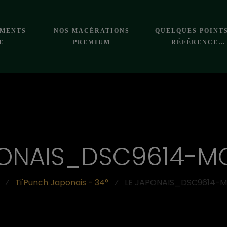
EMENTS
NOS MACÉRATIONS
QUELQUES POINT
E
PREMIUM
RÉFÉRENCE…
PONAIS_DSC9614-MO
⁄
Ti'Punch Japonais - 34°
⁄
LE JAPONAIS_DSC9614-Mo