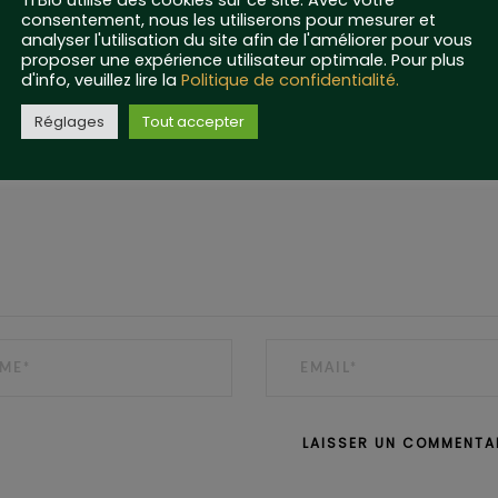
Ti'Bio utilise des cookies sur ce site. Avec votre
consentement, nous les utiliserons pour mesurer et
analyser l'utilisation du site afin de l'améliorer pour vous
dresse e-mail ne sera pas publiée.
Les champs obligatoires sont
proposer une expérience utilisateur optimale. Pour plus
d'info, veuillez lire la
Politique de confidentialité.
NT
Réglages
Tout accepter
EMAIL