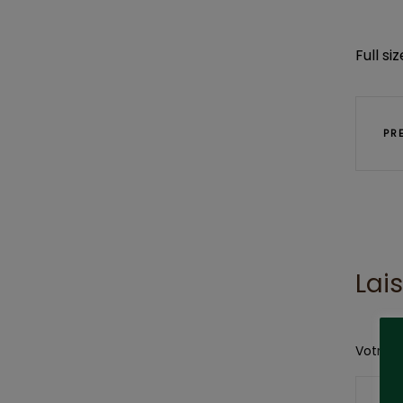
Full siz
PR
Lai
Votre a
COMME