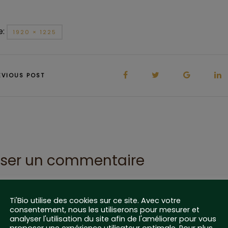
e:
1920 × 1225
EVIOUS POST
sser un commentaire
dresse e-mail ne sera pas publiée.
Les champs obligatoires sont
Ti'Bio utilise des cookies sur ce site. Avec votre
consentement, nous les utiliserons pour mesurer et
NT
analyser l'utilisation du site afin de l'améliorer pour vous
proposer une expérience utilisateur optimale. Pour plus