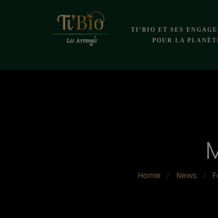
TI’BIO ET SES ENGAG
POUR LA PLANÈT
Home
⁄
News
⁄
F