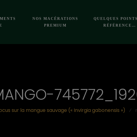
EMENTS
NOS MACÉRATIONS
QUELQUES POINT
E
PREMIUM
RÉFÉRENCE…
MANGO-745772_192
ocus sur la mangue sauvage (« Invirgia gabonensis »)
⁄