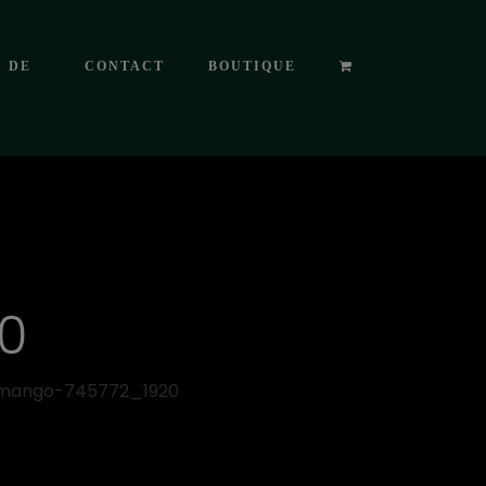
S DE
CONTACT
BOUTIQUE
0
mango-745772_1920