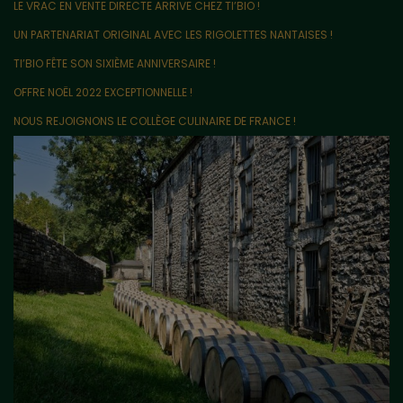
LE VRAC EN VENTE DIRECTE ARRIVE CHEZ TI’BIO !
UN PARTENARIAT ORIGINAL AVEC LES RIGOLETTES NANTAISES !
TI’BIO FÊTE SON SIXIÈME ANNIVERSAIRE !
OFFRE NOËL 2022 EXCEPTIONNELLE !
NOUS REJOIGNONS LE COLLÈGE CULINAIRE DE FRANCE !