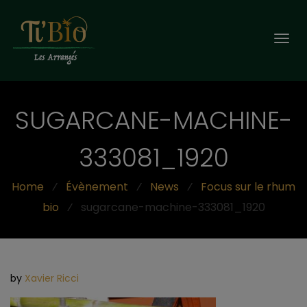
Togg
navi
SUGARCANE-MACHINE-
333081_1920
Home
⁄
Évènement
⁄
News
⁄
Focus sur le rhum
bio
⁄
sugarcane-machine-333081_1920
by
Xavier Ricci