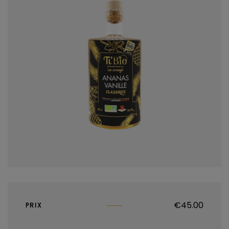
€
45.00
PRIX