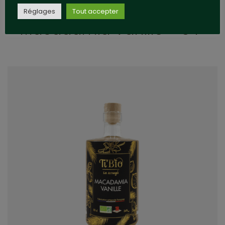
Réglages
Tout accepter
Macadamia Vanille – 34°