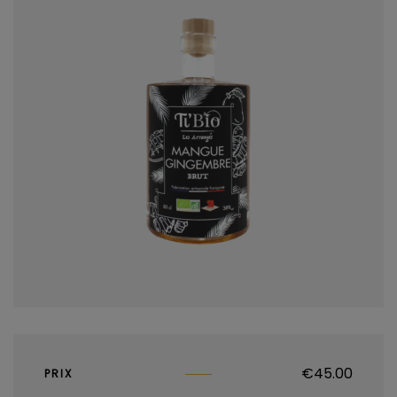
€
45.00
PRIX