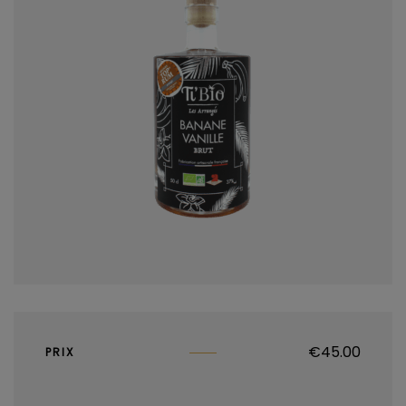
€
45.00
PRIX