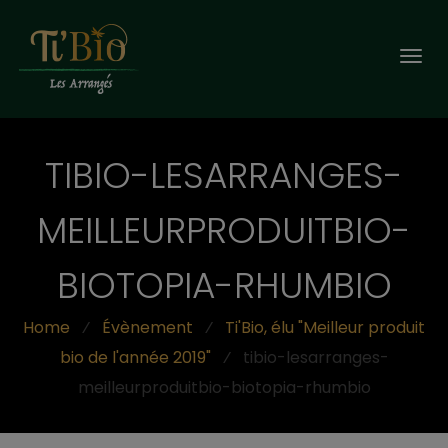
Togg
navi
TIBIO-LESARRANGES-
MEILLEURPRODUITBIO-
BIOTOPIA-RHUMBIO
Home
⁄
Évènement
⁄
Ti'Bio, élu "Meilleur produit
bio de l'année 2019"
⁄
tibio-lesarranges-
meilleurproduitbio-biotopia-rhumbio