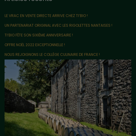
LE VRAC EN VENTE DIRECTE ARRIVE CHEZ TI’BIO !
UN PARTENARIAT ORIGINAL AVEC LES RIGOLETTES NANTAISES !
TI’BIO FÊTE SON SIXIÈME ANNIVERSAIRE !
OFFRE NOËL 2022 EXCEPTIONNELLE !
NOUS REJOIGNONS LE COLLÈGE CULINAIRE DE FRANCE !